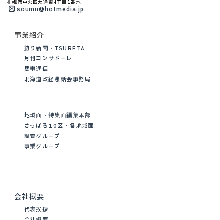
札幌市中央区大通東4丁目1番地
soumu@hotmedia.jp
事業紹介
釣り新聞・TSURETA
月刊コンサドーレ
馬事通信
北海道政経懇話会事務局
地域面・特集面編集本部
さっぽろ10区・各地域面
調査グループ
事業グループ
会社概要
代表挨拶
会社概要