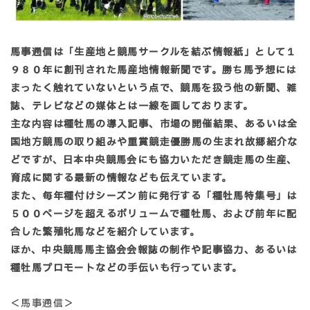
馬事通信は「生産地と競馬サークルを結ぶ情報紙」として１
９８０年に創刊された馬産地情報新聞です。勝ち馬予想には
まったく触れていないという点で、競馬を扱う他の新聞、雑
誌、テレビなどの媒体とは一線を画しております。
主な内容は種牡馬の導入記事、市場の開催結果、あるいは全
国地方競馬の取り組みや重賞競走優勝馬の生まれ故郷紹介な
どですが、日本中央競馬会にも協力いただき競走馬の生産、
育成に関する最新の情報なども伝えています。
また、毎年種付けシーズン前に発行する「種牡馬特集号」は
５００ページを超えるボリュームで種牡馬、および前年に配
合した繁殖牝馬などを紹介しています。
ほか、中央競馬馬主協会会報誌の制作や記事協力、あるいは
種牡馬プロモートなどの手伝いも行っています。
＜馬事通信＞